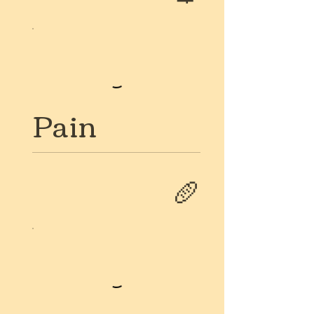
Pain
🥖