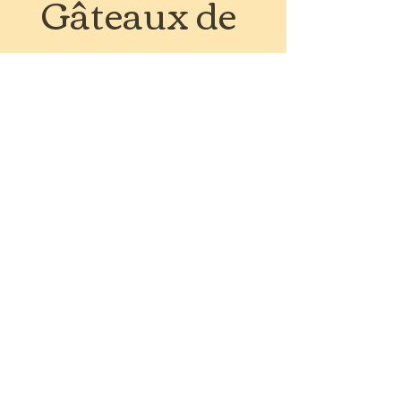
Gâteaux de
voyage
🍪
Epicerie et
boisson