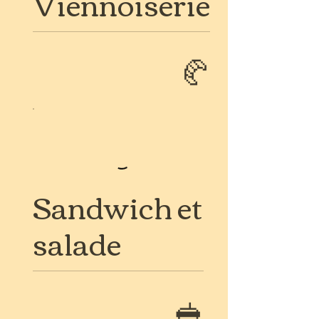
Viennoiserie
🥐
Sandwich et
salade
🥪