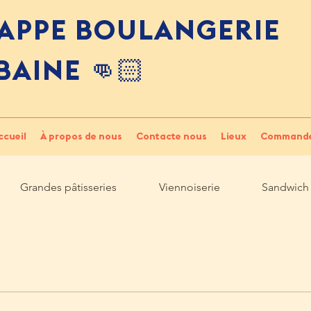
APPE
BOULANGERIE
BAINE
👊🏻
ccueil
À propos de nous
Contacte nous
Lieux
Commandes
Grandes pâtisseries
Viennoiserie
Sandwich 